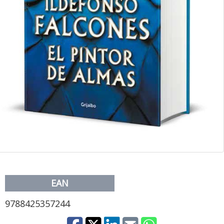
EAN
9788425357244