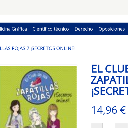
icina Gráfica
Científico técnico
Derecho
Oposiciones
LLAS ROJAS 7 ¡SECRETOS ONLINE!
EL CLU
ZAPATI
¡SECRE
14,96 €