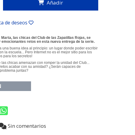
Añadir
sta de deseos
 Marta, las chicas del Club de las Zapatillas Rojas, se
 emocionantes retos en esta nueva entrega de la serie.
a una buena idea al principio: un lugar donde poder escribir
n la escuela... Pero Internet no es el mejor sitio para los
 para los secretos!
re las chicas amenazan con romper la unidad del Club...
retos acabar con su amistad? ¿Serán capaces de
l problema juntas?
N
8
Sin comentarios