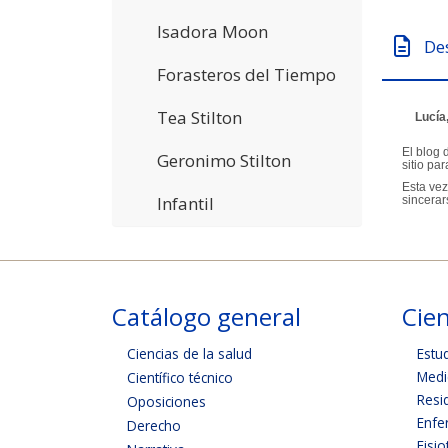
Isadora Moon
De
Forasteros del Tiempo
Tea Stilton
Lucía
El blog 
Geronimo Stilton
sitio pa
Esta vez
Infantil
sincerar
Catálogo general
Cien
Ciencias de la salud
Estu
Medi
Científico técnico
Resi
Oposiciones
Enfe
Derecho
Fisio