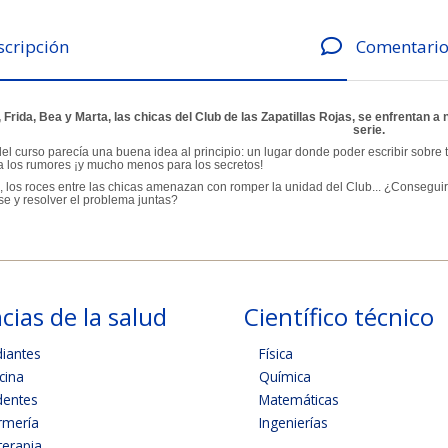
scripción
Comentario
, Frida, Bea y Marta, las chicas del Club de las Zapatillas Rojas, se enfrentan
serie.
del curso parecía una buena idea al principio: un lugar donde poder escribir sobre t
ra los rumores ¡y mucho menos para los secretos!
, los roces entre las chicas amenazan con romper la unidad del Club... ¿Consegu
se y resolver el problema juntas?
cias de la salud
Científico técnico
diantes
Física
cina
Química
dentes
Matemáticas
rmería
Ingenierías
terapia