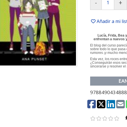
-
+
Añadir a mi li
Lucía, Frida, Bea y
enfrentan a nuevos y
El blog del curso parecí
sobre todo lo que pasa e
rumores ¡y mucho menos
Esta vez, los roces ent
¿Conseguirán esos sec
sincerarse y resolver e
EA
978849043488