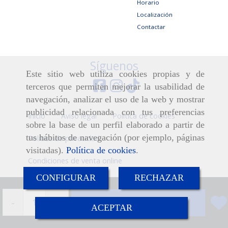
Horario
Localización
Contactar
Síguenos
Este sitio web utiliza cookies propias y de
terceros que permiten mejorar la usabilidad de
navegación, analizar el uso de la web y mostrar
publicidad relacionada con tus preferencias
Inicio
Aviso legal
Política de cookies
sobre la base de un perfil elaborado a partir de
tus hábitos de navegación (por ejemplo, páginas
Política de privacidad
visitadas).
Política de cookies
.
Condiciones de venta online
CONFIGURAR
RECHAZAR
-
+
Añadir
ACEPTAR