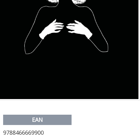
EAN
9788466669900