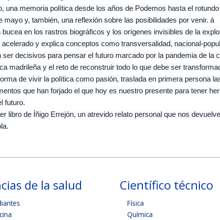
io, una memoria política desde los años de Podemos hasta el rotundo 
e mayo y, también, una reflexión sobre las posibilidades por venir. á
 bucea en los rastros biográficos y los orígenes invisibles de la exp
o acelerado y explica conceptos como transversalidad, nacional-popula
ser decisivos para pensar el futuro marcado por la pandemia de la co
tica madrileña y el reto de reconstruir todo lo que debe ser transforma
orma de vivir la política como pasión, traslada en primera persona las 
entos que han forjado el que hoy es nuestro presente para tener herr
l futuro.
er libro de Íñigo Errejón, un atrevido relato personal que nos devuelve
la.
cias de la salud
Científico técnico
diantes
Física
cina
Química