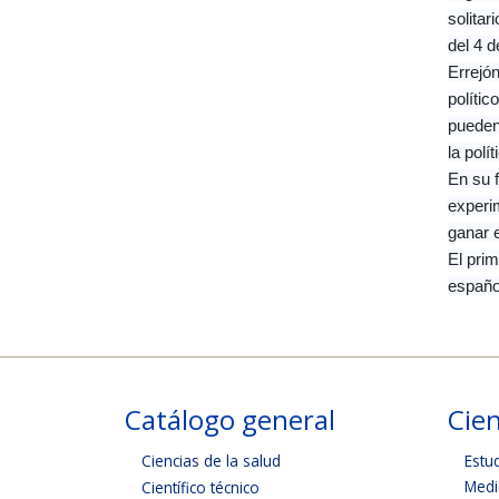
solitar
del 4 d
Errejón
polític
pueden 
la polí
En su f
experim
ganar e
El prim
españo
Catálogo general
Cien
Ciencias de la salud
Estu
Medi
Científico técnico