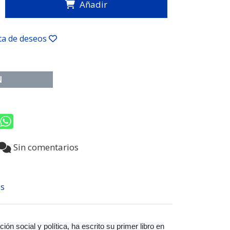
Añadir
sta de deseos
N
5
Sin comentarios
s
ón social y política, ha escrito su primer libro en