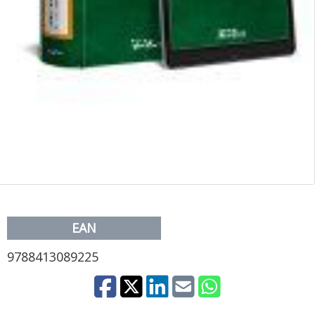
EAN
9788413089225