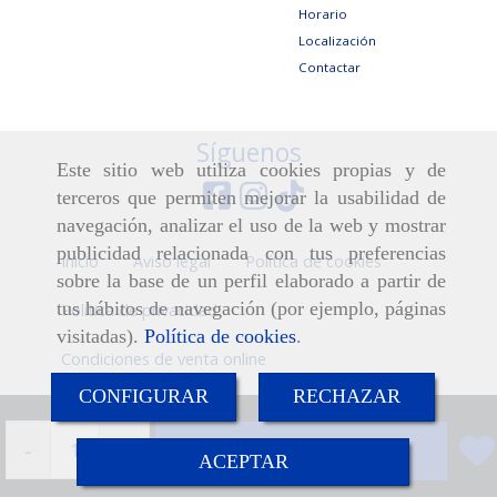
Horario
Localización
Contactar
Síguenos
Este sitio web utiliza cookies propias y de
terceros que permiten mejorar la usabilidad de
navegación, analizar el uso de la web y mostrar
publicidad relacionada con tus preferencias
Inicio
Aviso legal
Política de cookies
sobre la base de un perfil elaborado a partir de
tus hábitos de navegación (por ejemplo, páginas
Política de privacidad
visitadas).
Política de cookies
.
Condiciones de venta online
CONFIGURAR
RECHAZAR
-
+
Añadir
ACEPTAR