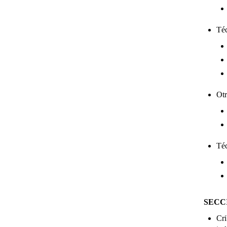
Téc
Otr
Téc
SECC
Cri