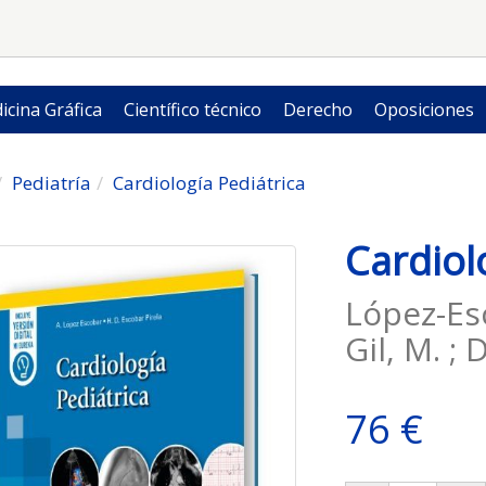
icina Gráfica
Científico técnico
Derecho
Oposiciones
Pediatría
Cardiología Pediátrica
Cardiol
López-Esc
Gil, M. ; 
76 €