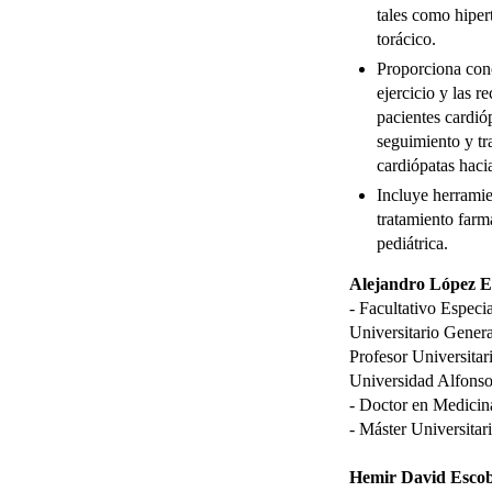
tales como hiper
torácico.
Proporciona cono
ejercicio y las 
pacientes cardió
seguimiento y tr
cardiópatas hacia
Incluye herramien
tratamiento farm
pediátrica.
Alejandro López E
- Facultativo Especia
Universitario Genera
Profesor Universita
Universidad Alfonso
- Doctor en Medici
- Máster Universitar
Hemir David Escob