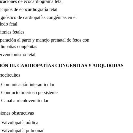
icaciones de ecocardiograma fetal
ncipios de ecocardiografía fetal
gnóstico de cardiopatías congénitas en el
íodo fetal
itmias fetales
paración al parto y manejo prenatal de fetos con
diopatías congénitas
ervencionismo fetal
IÓN III. CARDIOPATÍAS CONGÉNITAS Y ADQUIRIDAS
tocircuitos
Comunicación interauricular
Conducto arterioso persistente
Canal auriculoventricular
iones obstructivas
Valvulopatía aórtica
Valvulopatía pulmonar