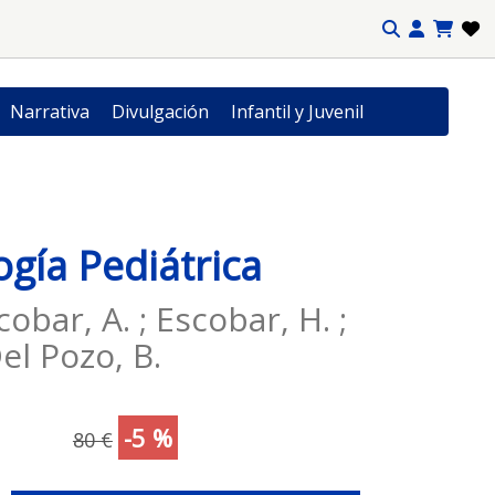
Narrativa
Divulgación
Infantil y Juvenil
ogía Pediátrica
obar, A. ; Escobar, H. ;
Del Pozo, B.
-5 %
80 €