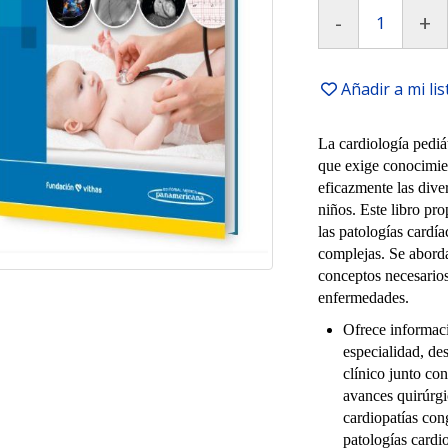
-
+
Añadir a mi li
La cardiología pediá
que exige conocimie
eficazmente las dive
niños. Este libro pr
las patologías cardí
complejas. Se aborda
conceptos necesarios
enfermedades.
Ofrece informaci
especialidad, de
clínico junto co
avances quirúrgi
cardiopatías con
patologías cardi