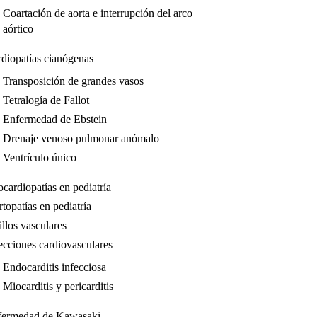
Coartación de aorta e interrupción del arco
aórtico
diopatías cianógenas
Transposición de grandes vasos
Tetralogía de Fallot
Enfermedad de Ebstein
Drenaje venoso pulmonar anómalo
Ventrículo único
cardiopatías en pediatría
topatías en pediatría
llos vasculares
ecciones cardiovasculares
Endocarditis infecciosa
Miocarditis y pericarditis
fermedad de Kawasaki