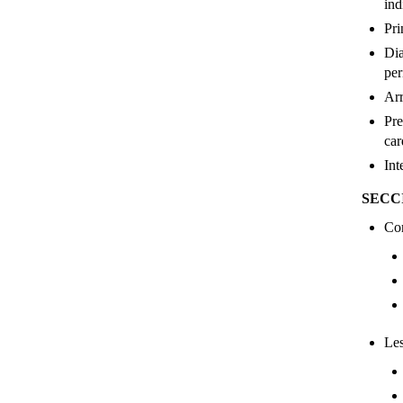
ind
Pri
Dia
per
Arr
Pre
car
Int
SECC
Cor
Les