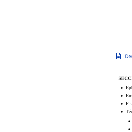
De
SECC
Epi
Emb
Fis
Téc