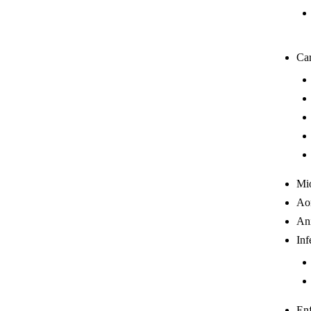
Car
Mio
Aor
Ani
Inf
En