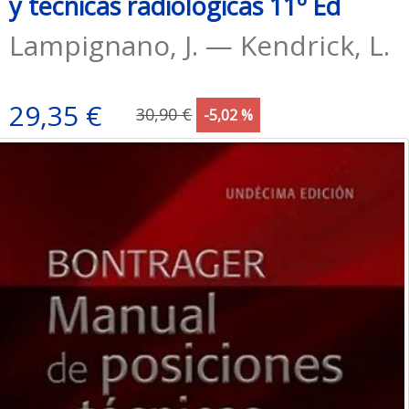
y técnicas radiológicas 11º Ed
Lampignano, J. — Kendrick, L.
29,35 €
30,90 €
-5,02 %