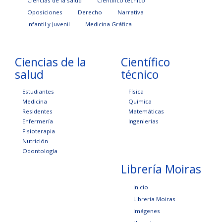
Ciencias de la salud
Científico técnico
Oposiciones
Derecho
Narrativa
Infantil y Juvenil
Medicina Gráfica
Ciencias de la
Científico
salud
técnico
Estudiantes
Física
Medicina
Química
Residentes
Matemáticas
Enfermería
Ingenierías
Fisioterapia
Nutrición
Odontología
Librería Moiras
Inicio
Librería Moiras
Imágenes