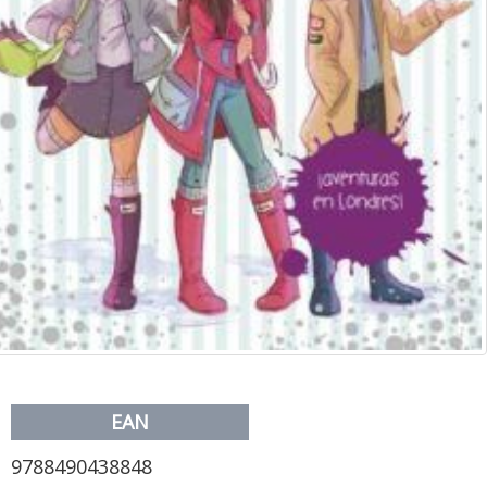
EAN
9788490438848