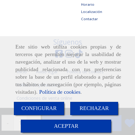
Horario
Localización
Contactar
Síguenos
Este sitio web utiliza cookies propias y de
terceros que permiten mejorar la usabilidad de
navegación, analizar el uso de la web y mostrar
publicidad relacionada con tus preferencias
Inicio
Aviso legal
Política de cookies
sobre la base de un perfil elaborado a partir de
tus hábitos de navegación (por ejemplo, páginas
Política de privacidad
visitadas).
Política de cookies
.
Condiciones de venta online
CONFIGURAR
RECHAZAR
-
+
Añadir
ACEPTAR