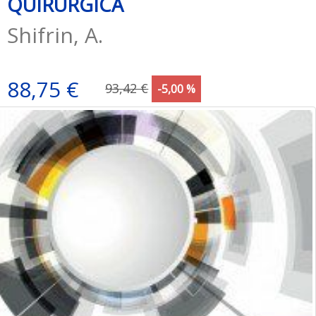
QUIRÚRGICA
Shifrin, A.
88,75 €
93,42 €
-5,00 %