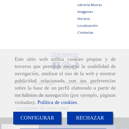
Librería Moiras
Imágenes
Horario
Localización
Contactar
Síguenos
Este sitio web utiliza cookies propias y de
terceros que permiten mejorar la usabilidad de
navegación, analizar el uso de la web y mostrar
publicidad relacionada con tus preferencias
Inicio
Aviso legal
Política de cookies
sobre la base de un perfil elaborado a partir de
tus hábitos de navegación (por ejemplo, páginas
Política de privacidad
visitadas).
Política de cookies
.
Condiciones de venta online
CONFIGURAR
RECHAZAR