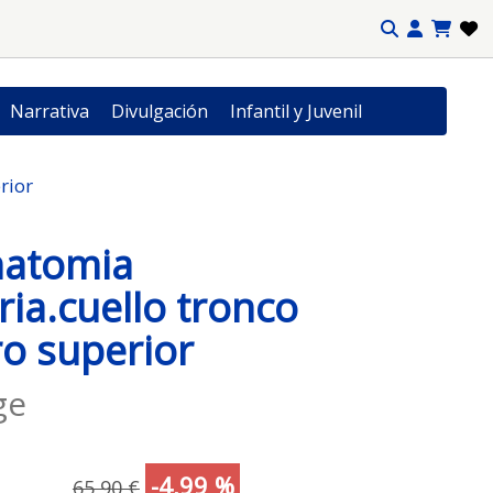
Narrativa
Divulgación
Infantil y Juvenil
rior
natomia
ria.cuello tronco
o superior
ge
-4,99 %
65,90 €