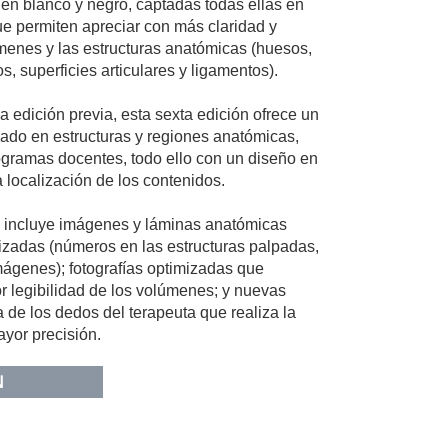
 en blanco y negro, captadas todas ellas en
ue permiten apreciar con más claridad y
úmenes y las estructuras anatómicas (huesos,
, superficies articulares y ligamentos).
 la edición previa, esta sexta edición ofrece un
ado en estructuras y regiones anatómicas,
ogramas docentes, todo ello con un diseño en
la localización de los contenidos.
n incluye imágenes y láminas anatómicas
lizadas (números en las estructuras palpadas,
mágenes); fotografías optimizadas que
r legibilidad de los volúmenes; y nuevas
a de los dedos del terapeuta que realiza la
ayor precisión.
N
0