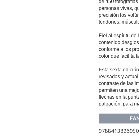
de 450 fotografías
personas vivas, q
precisión los vol
tendones, músculos
Fiel al espíritu de
contenido desglos
conforme a los pr
color que facilita 
Esta sexta edició
revisadas y actua
contraste de las i
permiten una mejo
flechas en la punt
palpación, para m
EA
978841382695