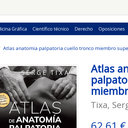
icina Gráfica
Científico técnico
Derecho
Oposiciones
Atlas anatomia palpatoria.cuello tronco miembro supe
Atlas a
palpato
miembr
Tixa, Ser
62,61 €