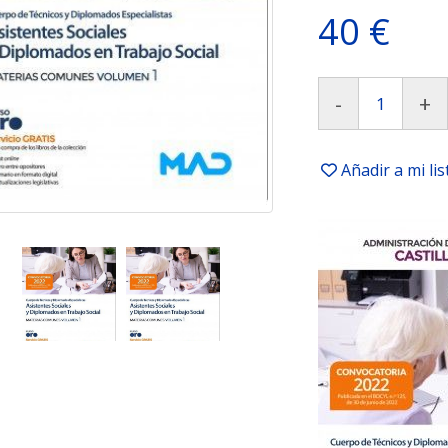
40 €
-
+
Añadir a mi li