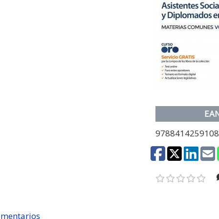
EA
978841425910
mentarios