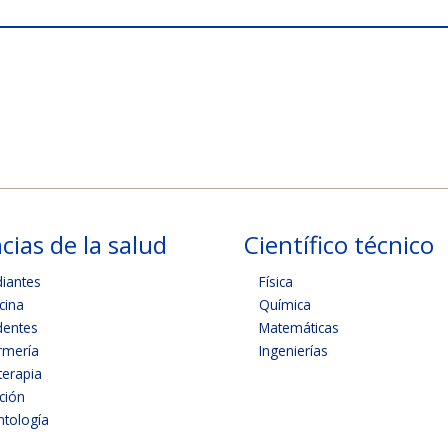
cias de la salud
Científico técnico
diantes
Física
cina
Química
dentes
Matemáticas
rmería
Ingenierías
terapia
ición
tología