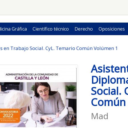
icina Gráfica
Científico técnico
Derecho
Oposiciones
os en Trabajo Social. CyL. Temario Común Volúmen 1
Asisten
Diplom
Social.
Común 
Mad