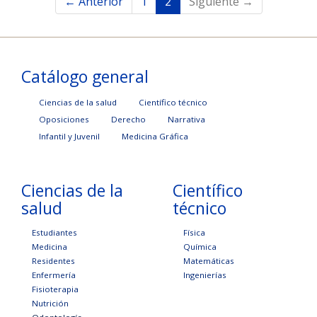
← Anterior
1
2
Siguiente →
Catálogo general
Ciencias de la salud
Científico técnico
Oposiciones
Derecho
Narrativa
Infantil y Juvenil
Medicina Gráfica
Ciencias de la
Científico
salud
técnico
Estudiantes
Física
Medicina
Química
Residentes
Matemáticas
Enfermería
Ingenierías
Fisioterapia
Nutrición