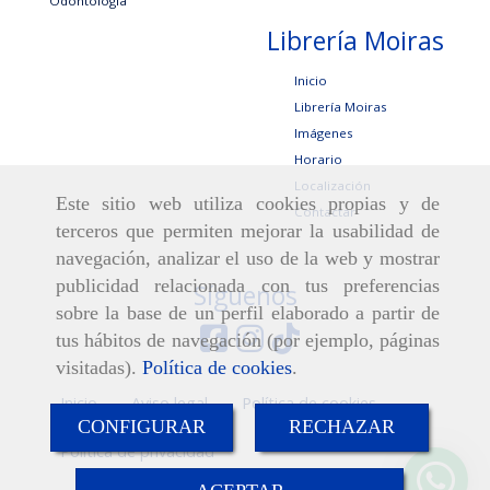
Odontología
Librería Moiras
Inicio
Librería Moiras
Imágenes
Horario
Localización
Este sitio web utiliza cookies propias y de
Contactar
terceros que permiten mejorar la usabilidad de
navegación, analizar el uso de la web y mostrar
publicidad relacionada con tus preferencias
Síguenos
sobre la base de un perfil elaborado a partir de
tus hábitos de navegación (por ejemplo, páginas
visitadas).
Política de cookies
.
Inicio
Aviso legal
Política de cookies
CONFIGURAR
RECHAZAR
Política de privacidad