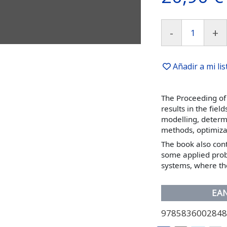
-
+
Añadir a mi li
The Proceeding of
results in the fie
modelling, determi
methods, optimiza
The book also cont
some applied prob
systems, where the
EA
978583600284