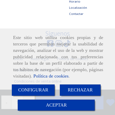
Horario
Localización
Contactar
Síguenos
Este sitio web utiliza cookies propias y de
terceros que permiten mejorar la usabilidad de
navegación, analizar el uso de la web y mostrar
publicidad relacionada con tus preferencias
Inicio
Aviso legal
Política de cookies
sobre la base de un perfil elaborado a partir de
tus hábitos de navegación (por ejemplo, páginas
Política de privacidad
visitadas).
Política de cookies
.
Condiciones de venta online
CONFIGURAR
RECHAZAR
-
+
Añadir
ACEPTAR